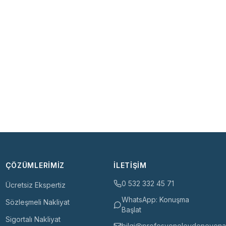
ÇÖZÜMLERIMIZ
İLETIŞIM
0 532 332 45 71
Ücretsiz Ekspertiz
WhatsApp: Konuşma
Sözleşmeli Nakliyat
Başlat
Sigortalı Nakliyat
bilgi@profesyonelevdenevenak