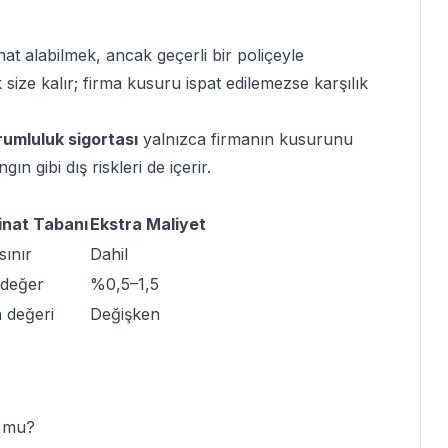
at alabilmek, ancak geçerli bir poliçeyle
ize kalır; firma kusuru ispat edilemezse karşılık
rumluluk sigortası
yalnızca firmanın kusurunu
ın gibi dış riskleri de içerir.
nat Tabanı
Ekstra Maliyet
sınır
Dahil
 değer
%0,5–1,5
 değeri
Değişken
r mu?