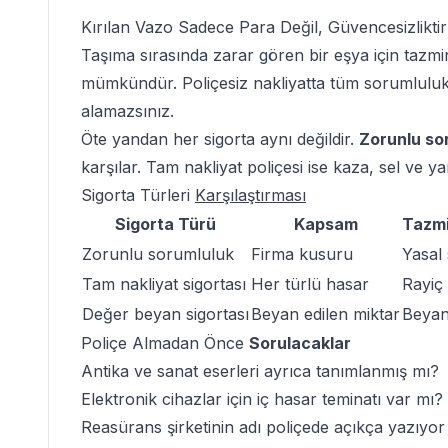
Kırılan Vazo
Sadece Para Değil
, Güvencesizliktir
Taşıma sırasında zarar gören bir eşya için tazmin
mümkündür.
Poliçesiz nakliyatta
tüm sorumluluk s
alamazsınız.
Öte yandan her sigorta aynı değildir.
Zorunlu so
karşılar. Tam nakliyat poliçesi ise kaza, sel ve yang
Sigorta Türleri
Karşılaştırması
Sigorta Türü
Kapsam
Tazmi
Zorunlu sorumluluk
Firma kusuru
Yasal 
Tam nakliyat sigortası
Her türlü hasar
Rayiç
Değer beyan sigortası
Beyan edilen miktar
Beyan
Poliçe Almadan Önce
Sorulacaklar
Antika ve sanat eserleri ayrıca tanımlanmış mı?
Elektronik cihazlar için iç hasar teminatı var mı?
Reasürans şirketinin adı poliçede açıkça yazıyo