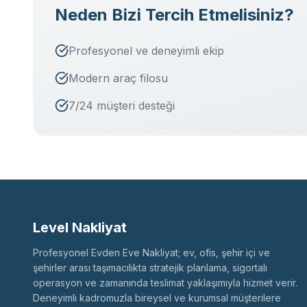
Neden Bizi Tercih Etmelisiniz?
Profesyonel ve deneyimli ekip
Modern araç filosu
7/24 müşteri desteği
Level Nakliyat
Profesyonel Evden Eve Nakliyat; ev, ofis, şehir içi ve
şehirler arası taşımacılıkta stratejik planlama, sigortalı
operasyon ve zamanında teslimat yaklaşımıyla hizmet verir.
Deneyimli kadromuzla bireysel ve kurumsal müşterilere