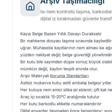
Arşiv Taşımacılığı
Isı-nem kontrollü taşıma, barkodlam
dijital iz bırakmadan güvenle trans
Kayıp Belge
Bazen Yıllık Davayı
Duraksatır
Bir mahkeme dosyası taşıma sırasında kaybedilirs
uğrar.
Muhasebe kayıtlarının nem alması
ise ağı
yüzden nakliyat değil; belge güvenliği yönetimidir
Bir kutu bile sayımdan düşse sonuç büyük olabil
mümkün değil, kaybın tespiti anında olur.
Arşiv Materyali
Koruma Standartları
Asitsiz mukavva kutu; asitli ambalaj belgeyi yıllar
Her kutuya nem emici silika jel eklenir; çift kat
Araç içi sıcaklık 15-20°C aralığında tutulur
Her kutu barkodlu etiketle numaralandırılır
Dijital envanter taşımadan önce tamamlanır; s