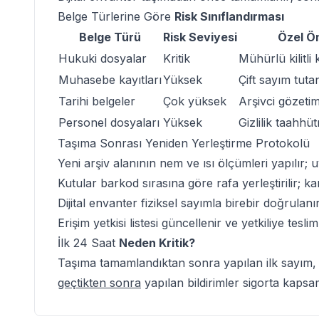
Belge Türlerine Göre
Risk Sınıflandırması
Belge Türü
Risk Seviyesi
Özel Ö
Hukuki dosyalar
Kritik
Mühürlü kilitli
Muhasebe kayıtları
Yüksek
Çift sayım tuta
Tarihi belgeler
Çok yüksek
Arşivci gözeti
Personel dosyaları
Yüksek
Gizlilik taahhü
Taşıma Sonrası
Yeniden Yerleştirme
Protokolü
Yeni arşiv alanının nem ve ısı ölçümleri yapılır;
Kutular barkod sırasına göre rafa yerleştirilir; karı
Dijital envanter fiziksel sayımla birebir doğrulanı
Erişim yetkisi listesi güncellenir ve yetkiliye teslim 
İlk 24 Saat
Neden Kritik?
Taşıma tamamlandıktan sonra yapılan ilk sayım, ola
geçtikten sonra
yapılan bildirimler sigorta kapsam