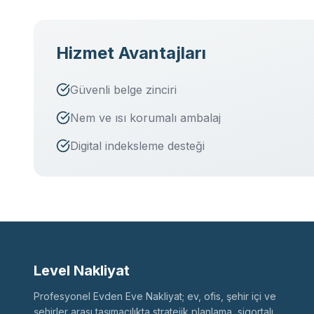
Hizmet Avantajları
Güvenli belge zinciri
Nem ve ısı korumalı ambalaj
Digital indeksleme desteği
Level Nakliyat
Profesyonel Evden Eve Nakliyat; ev, ofis, şehir içi ve
şehirler arası taşımacılıkta stratejik planlama, sigortalı