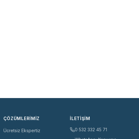
ÇÖZÜMLERIMIZ
İLETIŞIM
0 532 332 45 71
Ücretsiz Ekspertiz