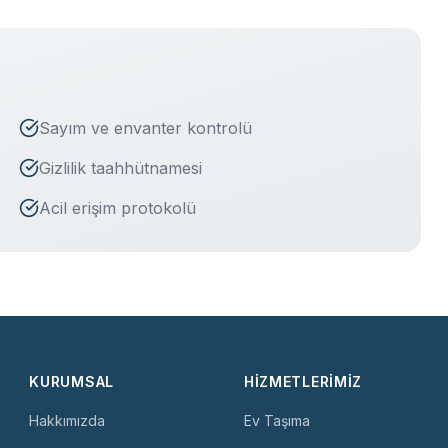
Sayım ve envanter kontrolü
Gizlilik taahhütnamesi
Acil erişim protokolü
KURUMSAL
HIZMETLERIMIZ
Hakkımızda
Ev Taşıma