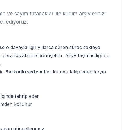
a ve sayım tutanakları ile kurum arşivlerinizi
fer ediyoruz.
e o davayla ilgili yıllarca süren süreç sekteye
r para cezalarına dönüşebilir. Arşiv taşımacılığı bu
.
ir.
Barkodlu sistem
her kutuyu takip eder; kayıp
 içinde tahrip eder
 nemden korunur
onradan güncellenmez