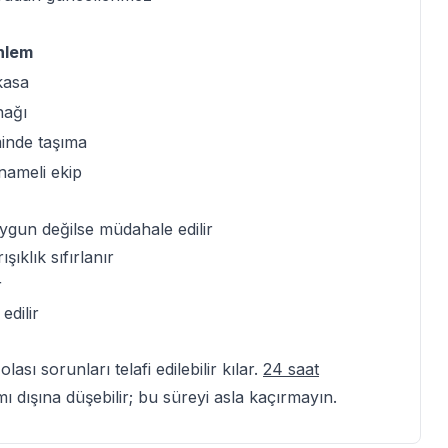
nlem
 kasa
nağı
minde taşıma
tnameli ekip
 uygun değilse müdahale edilir
şıklık sıfırlanır
r
edilir
sı sorunları telafi edilebilir kılar.
24 saat
ı dışına düşebilir; bu süreyi asla kaçırmayın.