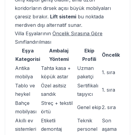
koridorların dirsek açısı büyük mobilyaları
çaresiz bırakır.
Lift sistemi
bu noktada
merdiven dışı alternatif sunar.
Villa Eşyalarının
Öncelik Sırasına Göre
Sınıflandırılması
Eşya
Ambalaj
Ekip
Öncelik
Kategorisi
Yöntemi
Profili
Antika
Tahta kasa +
Uzman
1. sıra
mobilya
köpük astar
paketçi
Tablo ve
Özel asitsiz
Sertifikalı
1. sıra
heykel
sandık
taşıyıcı
Bahçe
Streç + tekstil
Genel ekip
2. sıra
mobilyası
örtü
Akıllı ev
Etiketli
Teknik
Son
sistemleri
demontaj
personel
aşama