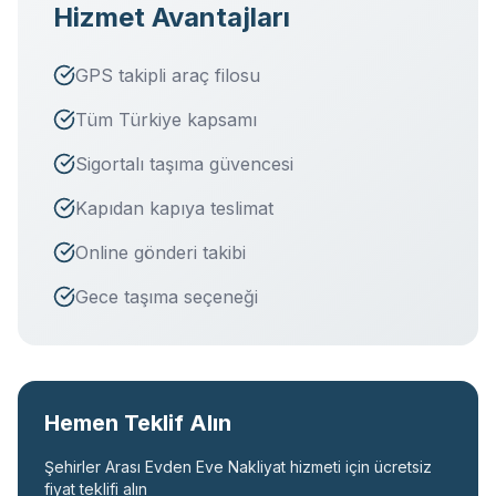
Hizmet Avantajları
GPS takipli araç filosu
Tüm Türkiye kapsamı
Sigortalı taşıma güvencesi
Kapıdan kapıya teslimat
Online gönderi takibi
Gece taşıma seçeneği
Hemen Teklif Alın
Şehirler Arası Evden Eve Nakliyat
hizmeti için ücretsiz
fiyat teklifi alın