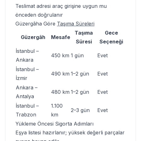
Teslimat adresi araç girişine uygun mu
önceden doğrulanır
Güzergâha Göre
Taşıma Süreleri
Taşıma
Gece
Güzergâh
Mesafe
Süresi
Seçeneği
İstanbul –
450 km
1 gün
Evet
Ankara
İstanbul –
490 km
1–2 gün
Evet
İzmir
Ankara –
480 km
1–2 gün
Evet
Antalya
İstanbul –
1.100
2–3 gün
Evet
Trabzon
km
Yükleme Öncesi
Sigorta Adımları
Eşya listesi hazırlanır; yüksek değerli parçalar