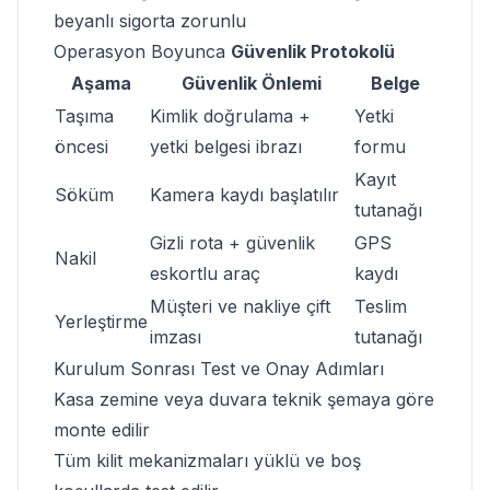
beyanlı sigorta zorunlu
Operasyon Boyunca
Güvenlik Protokolü
Aşama
Güvenlik Önlemi
Belge
Taşıma
Kimlik doğrulama +
Yetki
öncesi
yetki belgesi ibrazı
formu
Kayıt
Söküm
Kamera kaydı başlatılır
tutanağı
Gizli rota + güvenlik
GPS
Nakil
eskortlu araç
kaydı
Müşteri ve nakliye çift
Teslim
Yerleştirme
imzası
tutanağı
Kurulum Sonrası
Test ve Onay
Adımları
Kasa zemine veya duvara teknik şemaya göre
monte edilir
Tüm kilit mekanizmaları yüklü ve boş