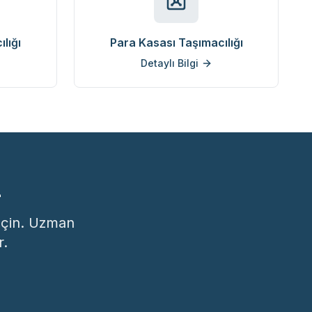
lığı
Para Kasası Taşımacılığı
Detaylı Bilgi
z
geçin. Uzman
r.