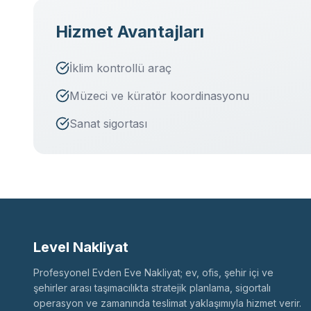
Hizmet Avantajları
İklim kontrollü araç
Müzeci ve küratör koordinasyonu
Sanat sigortası
Level Nakliyat
Profesyonel Evden Eve Nakliyat; ev, ofis, şehir içi ve
şehirler arası taşımacılıkta stratejik planlama, sigortalı
operasyon ve zamanında teslimat yaklaşımıyla hizmet verir.