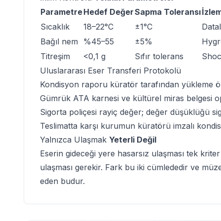
Parametre
Hedef Değer
Sapma Toleransı
İzle
Sıcaklık
18–22°C
±1°C
Data
Bağıl nem
%45–55
±5%
Hygr
Titreşim
<0,1 g
Sıfır tolerans
Shoc
Uluslararası Eser
Transferi Protokolü
Kondisyon raporu küratör tarafından yükleme ön
Gümrük ATA karnesi ve kültürel miras belgesi 
Sigorta poliçesi rayiç değer; değer düşüklüğü sig
Teslimatta karşı kurumun küratörü imzalı kondis
Yalnızca Ulaşmak
Yeterli Değil
Eserin gideceği yere hasarsız ulaşması tek kriter 
ulaşması gerekir. Fark bu iki cümlededir ve müze 
eden budur.