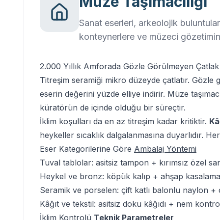
Müze Taşımacılığı
Sanat eserleri, arkeolojik buluntular 
konteynerlere ve müzeci gözetimin
2.000 Yıllık Amforada
Gözle Görülmeyen
Çatlak
Titreşim seramiği mikro düzeyde çatlatır. Gözle 
eserin değerini yüzde elliye indirir.
Müze taşımacı
küratörün de içinde olduğu bir süreçtir.
İklim koşulları da en az titreşim kadar kritiktir.
Kâ
heykeller sıcaklık dalgalanmasına duyarlıdır. Her
Eser Kategorilerine Göre
Ambalaj Yöntemi
Tuval tablolar: asitsiz tampon + kırımsız özel s
Heykel ve bronz: köpük kalıp + ahşap kasalama 
Seramik ve porselen: çift katlı balonlu naylon 
Kâğıt ve tekstil: asitsiz doku kâğıdı + nem kontro
İklim Kontrolü
Teknik Parametreler