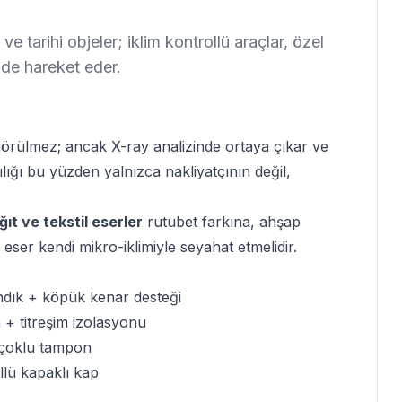
ve tarihi objeler; iklim kontrollü araçlar, özel
de hareket eder.
görülmez; ancak X-ray analizinde ortaya çıkar ve
lığı
bu yüzden yalnızca nakliyatçının değil,
ğıt ve tekstil eserler
rutubet farkına, ahşap
 eser kendi mikro-iklimiyle seyahat etmelidir.
andık + köpük kenar desteği
+ titreşim izolasyonu
+ çoklu tampon
llü kapaklı kap