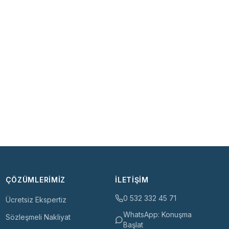
ÇÖZÜMLERIMIZ
İLETIŞIM
0 532 332 45 71
Ücretsiz Ekspertiz
WhatsApp: Konuşma
Sözleşmeli Nakliyat
Başlat