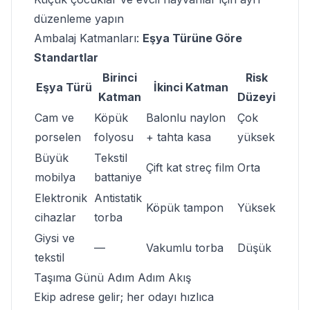
düzenleme yapın
Ambalaj Katmanları:
Eşya Türüne Göre
Standartlar
Birinci
Risk
Eşya Türü
İkinci Katman
Katman
Düzeyi
Cam ve
Köpük
Balonlu naylon
Çok
porselen
folyosu
+ tahta kasa
yüksek
Büyük
Tekstil
Çift kat streç film
Orta
mobilya
battaniye
Elektronik
Antistatik
Köpük tampon
Yüksek
cihazlar
torba
Giysi ve
—
Vakumlu torba
Düşük
tekstil
Taşıma Günü
Adım Adım
Akış
Ekip adrese gelir; her odayı hızlıca